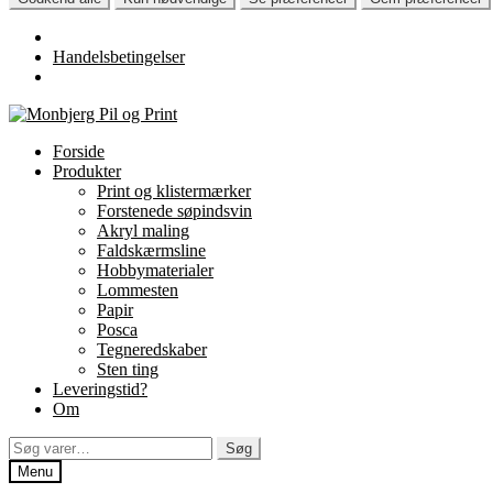
Handelsbetingelser
Spring
Spring
til
til
Forside
navigation
indhold
Produkter
Print og klistermærker
Forstenede søpindsvin
Akryl maling
Faldskærmsline
Hobbymaterialer
Lommesten
Papir
Posca
Tegneredskaber
Sten ting
Leveringstid?
Om
Søg
Søg
efter:
Menu