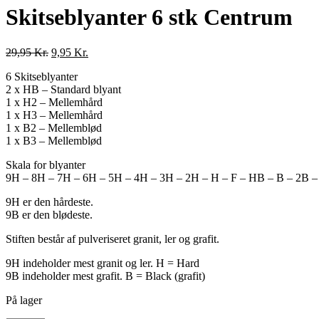
Skitseblyanter 6 stk Centrum
Den
Den
29,95
Kr.
9,95
Kr.
oprindelige
aktuelle
6 Skitseblyanter
pris
pris
2 x HB – Standard blyant
var:
er:
1 x H2 – Mellemhård
29,95 Kr..
9,95 Kr..
1 x H3 – Mellemhård
1 x B2 – Mellemblød
1 x B3 – Mellemblød
Skala for blyanter
9H – 8H – 7H – 6H – 5H – 4H – 3H – 2H – H – F – HB – B – 2B –
9H er den hårdeste.
9B er den blødeste.
Stiften består af pulveriseret granit, ler og grafit.
9H indeholder mest granit og ler. H = Hard
9B indeholder mest grafit. B = Black (grafit)
På lager