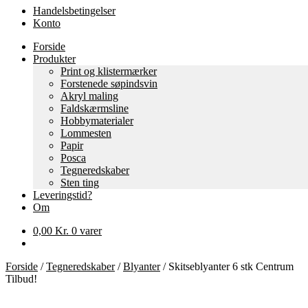
Handelsbetingelser
Konto
Forside
Produkter
Print og klistermærker
Forstenede søpindsvin
Akryl maling
Faldskærmsline
Hobbymaterialer
Lommesten
Papir
Posca
Tegneredskaber
Sten ting
Leveringstid?
Om
0,00
Kr.
0 varer
Forside
/
Tegneredskaber
/
Blyanter
/
Skitseblyanter 6 stk Centrum
Tilbud!