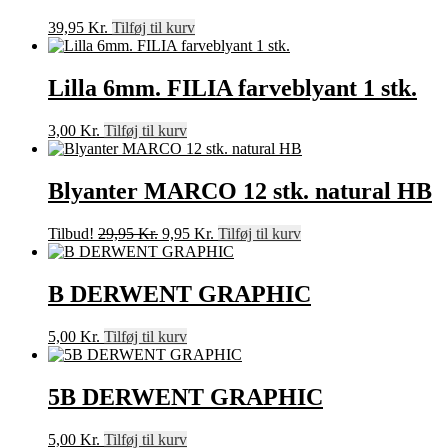
39,95
Kr.
Tilføj til kurv
Lilla 6mm. FILIA farveblyant 1 stk.
3,00
Kr.
Tilføj til kurv
Blyanter MARCO 12 stk. natural HB
Den
Den
Tilbud!
29,95
Kr.
9,95
Kr.
Tilføj til kurv
oprindelige
aktuelle
pris
pris
var:
er:
B DERWENT GRAPHIC
29,95 Kr..
9,95 Kr..
5,00
Kr.
Tilføj til kurv
5B DERWENT GRAPHIC
5,00
Kr.
Tilføj til kurv