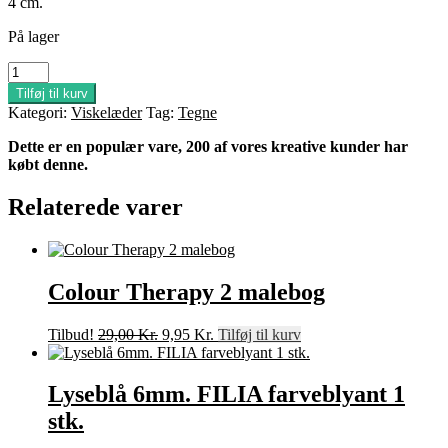
4 cm.
På lager
Viskelæder
Bruynzeel
Tilføj til kurv
antal
Kategori:
Viskelæder
Tag:
Tegne
Dette er en populær vare, 200 af vores kreative kunder har
købt denne.
Relaterede varer
Colour Therapy 2 malebog
Den
Den
Tilbud!
29,00
Kr.
9,95
Kr.
Tilføj til kurv
oprindelige
aktuelle
pris
pris
var:
er:
Lyseblå 6mm. FILIA farveblyant 1
29,00 Kr..
9,95 Kr..
stk.