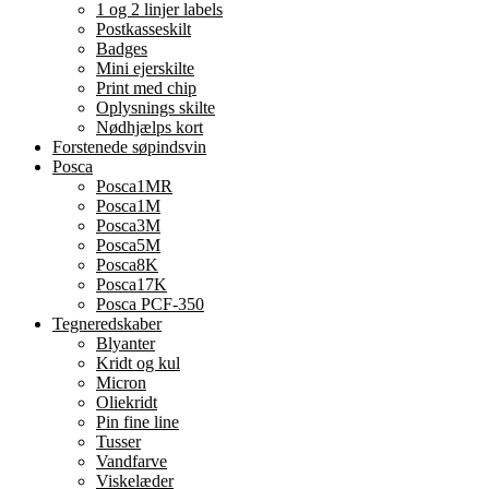
1 og 2 linjer labels
Postkasseskilt
Badges
Mini ejerskilte
Print med chip
Oplysnings skilte
Nødhjælps kort
Forstenede søpindsvin
Posca
Posca1MR
Posca1M
Posca3M
Posca5M
Posca8K
Posca17K
Posca PCF-350
Tegneredskaber
Blyanter
Kridt og kul
Micron
Oliekridt
Pin fine line
Tusser
Vandfarve
Viskelæder