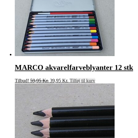
MARCO akvarelfarveblyanter 12 stk
Den
Den
Tilbud!
59,95
Kr.
39,95
Kr.
Tilføj til kurv
oprindelige
aktuelle
pris
pris
var:
er:
59,95 Kr..
39,95 Kr..