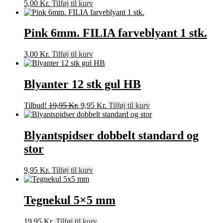
5,00
Kr.
Tilføj til kurv
Pink 6mm. FILIA farveblyant 1 stk.
3,00
Kr.
Tilføj til kurv
Blyanter 12 stk gul HB
Den
Den
Tilbud!
19,95
Kr.
9,95
Kr.
Tilføj til kurv
oprindelige
aktuelle
pris
pris
var:
er:
Blyantspidser dobbelt standard og
19,95 Kr..
9,95 Kr..
stor
9,95
Kr.
Tilføj til kurv
Tegnekul 5×5 mm
19,95
Kr.
Tilføj til kurv