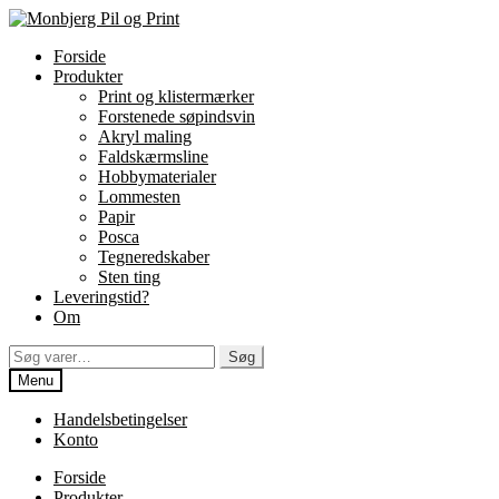
Spring
Spring
til
til
Forside
navigation
indhold
Produkter
Print og klistermærker
Forstenede søpindsvin
Akryl maling
Faldskærmsline
Hobbymaterialer
Lommesten
Papir
Posca
Tegneredskaber
Sten ting
Leveringstid?
Om
Søg
Søg
efter:
Menu
Handelsbetingelser
Konto
Forside
Produkter