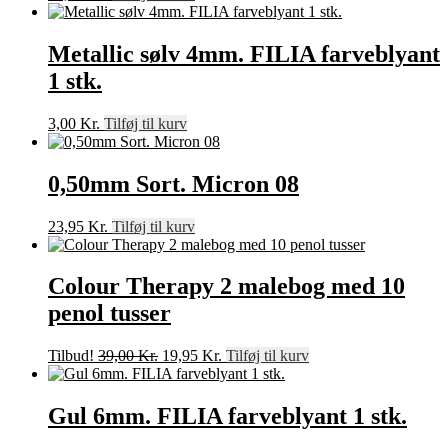
Metallic sølv 4mm. FILIA farveblyant
1 stk.
3,00
Kr.
Tilføj til kurv
0,50mm Sort. Micron 08
23,95
Kr.
Tilføj til kurv
Colour Therapy 2 malebog med 10
penol tusser
Den
Den
Tilbud!
39,00
Kr.
19,95
Kr.
Tilføj til kurv
oprindelige
aktuelle
pris
pris
var:
er:
Gul 6mm. FILIA farveblyant 1 stk.
39,00 Kr..
19,95 Kr..