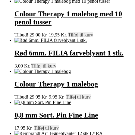
Colour Therapy 1 malebog med 10
penol tusser
Den
Den
Tilbud!
29,00
Kr.
19,95
Kr.
Tilføj til kurv
oprindelige
aktuelle
pris
pris
var:
er:
Rød 6mm. FILIA farveblyant 1 stk.
29,00 Kr..
19,95 Kr..
3,00
Kr.
Tilføj til kurv
Colour Therapy 1 malebog
Den
Den
Tilbud!
29,95
Kr.
9,95
Kr.
Tilføj til kurv
oprindelige
aktuelle
pris
pris
var:
er:
0,8 mm Sort. Pin Fine Line
29,95 Kr..
9,95 Kr..
17,95
Kr.
Tilføj til kurv