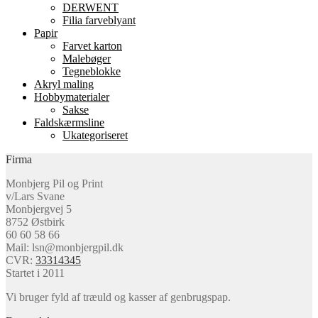
DERWENT
Filia farveblyant
Papir
Farvet karton
Malebøger
Tegneblokke
Akryl maling
Hobbymaterialer
Sakse
Faldskærmsline
Ukategoriseret
Firma
Monbjerg Pil og Print
v/Lars Svane
Monbjergvej 5
8752 Østbirk
60 60 58 66
Mail: lsn@monbjergpil.dk
CVR:
33314345
Startet i 2011
Vi bruger fyld af træuld og kasser af genbrugspap.