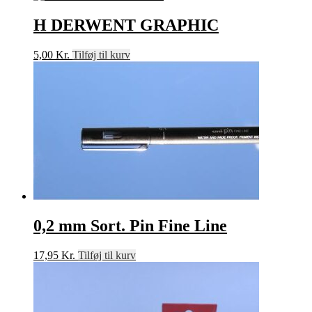
pris
pris
var:
er:
H DERWENT GRAPHIC
29,95 Kr..
9,95 Kr..
5,00
Kr.
Tilføj til kurv
0,2 mm Sort. Pin Fine Line
17,95
Kr.
Tilføj til kurv