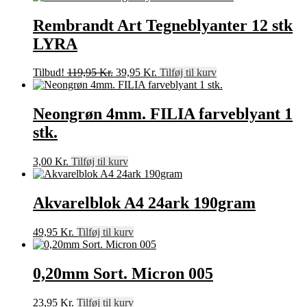
Rembrandt Art Tegneblyanter 12 stk
LYRA
Den
Den
Tilbud!
119,95
Kr.
39,95
Kr.
Tilføj til kurv
oprindelige
aktuelle
pris
pris
var:
er:
Neongrøn 4mm. FILIA farveblyant 1
119,95 Kr..
39,95 Kr..
stk.
3,00
Kr.
Tilføj til kurv
Akvarelblok A4 24ark 190gram
49,95
Kr.
Tilføj til kurv
0,20mm Sort. Micron 005
23,95
Kr.
Tilføj til kurv