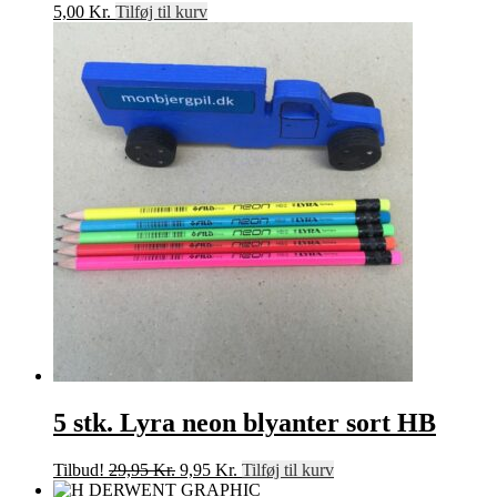
5,00
Kr.
Tilføj til kurv
5 stk. Lyra neon blyanter sort HB
Den
Den
Tilbud!
29,95
Kr.
9,95
Kr.
Tilføj til kurv
oprindelige
aktuelle