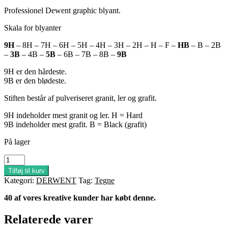
Professionel Dewent graphic blyant.
Skala for blyanter
9H
– 8H – 7H – 6H – 5H – 4H – 3H – 2H – H – F –
HB
– B – 2B
–
3B
– 4B –
5B
– 6B – 7B – 8B –
9B
9H er den hårdeste.
9B er den blødeste.
Stiften består af pulveriseret granit, ler og grafit.
9H indeholder mest granit og ler. H = Hard
9B indeholder mest grafit. B = Black (grafit)
På lager
2B
DERWENT
Tilføj til kurv
GRAPHIC
Kategori:
DERWENT
Tag:
Tegne
antal
40 af vores kreative kunder har købt denne.
Relaterede varer