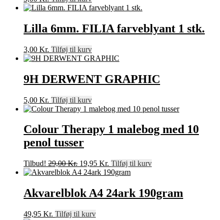
Lilla 6mm. FILIA farveblyant 1 stk.
3,00
Kr.
Tilføj til kurv
9H DERWENT GRAPHIC
5,00
Kr.
Tilføj til kurv
Colour Therapy 1 malebog med 10
penol tusser
Den
Den
Tilbud!
29,00
Kr.
19,95
Kr.
Tilføj til kurv
oprindelige
aktuelle
pris
pris
var:
er:
Akvarelblok A4 24ark 190gram
29,00 Kr..
19,95 Kr..
49,95
Kr.
Tilføj til kurv