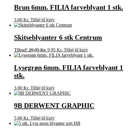
Brun 6mm. FILIA farveblyant 1 stk.
3,00
Kr.
Tilføj til kurv
Skitseblyanter 6 stk Centrum
Den
Den
Tilbud!
29,95
Kr.
9,95
Kr.
Tilføj til kurv
oprindelige
aktuelle
pris
pris
var:
er:
Lysegrøn 6mm. FILIA farveblyant 1
29,95 Kr..
9,95 Kr..
stk.
3,00
Kr.
Tilføj til kurv
9B DERWENT GRAPHIC
5,00
Kr.
Tilføj til kurv