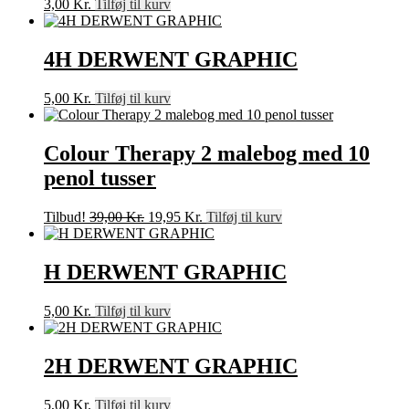
3,00
Kr.
Tilføj til kurv
4H DERWENT GRAPHIC
5,00
Kr.
Tilføj til kurv
Colour Therapy 2 malebog med 10
penol tusser
Den
Den
Tilbud!
39,00
Kr.
19,95
Kr.
Tilføj til kurv
oprindelige
aktuelle
pris
pris
var:
er:
H DERWENT GRAPHIC
39,00 Kr..
19,95 Kr..
5,00
Kr.
Tilføj til kurv
2H DERWENT GRAPHIC
5,00
Kr.
Tilføj til kurv