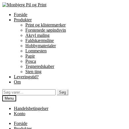
Spring
Spring
til
til
Forside
navigation
indhold
Produkter
Print og klistermærker
Forstenede søpindsvin
Akryl maling
Faldskærmsline
Hobbymaterialer
Lommesten
Papir
Posca
Tegneredskaber
Sten ting
Leveringstid?
Om
Søg
Søg
efter:
Menu
Handelsbetingelser
Konto
Forside
Produkter