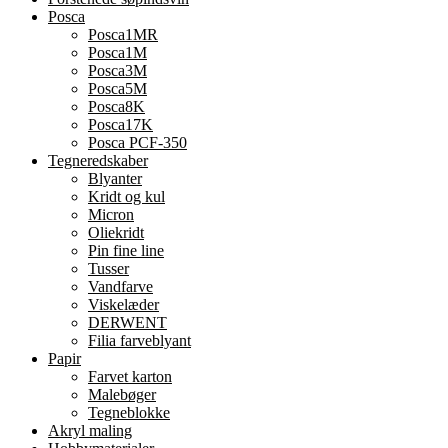
Posca
Posca1MR
Posca1M
Posca3M
Posca5M
Posca8K
Posca17K
Posca PCF-350
Tegneredskaber
Blyanter
Kridt og kul
Micron
Oliekridt
Pin fine line
Tusser
Vandfarve
Viskelæder
DERWENT
Filia farveblyant
Papir
Farvet karton
Malebøger
Tegneblokke
Akryl maling