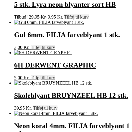
5 stk. Lyra neon blyanter sort HB
Den
Den
Tilbud!
29,95
Kr.
9,95
Kr.
Tilføj til kurv
oprindelige
aktuelle
pris
pris
var:
er:
Gul 6mm. FILIA farveblyant 1 stk.
29,95 Kr..
9,95 Kr..
3,00
Kr.
Tilføj til kurv
6H DERWENT GRAPHIC
5,00
Kr.
Tilføj til kurv
Skoleblyant BRUYNZEEL HB 12 stk.
39,95
Kr.
Tilføj til kurv
Neon koral 4mm. FILIA farveblyant 1