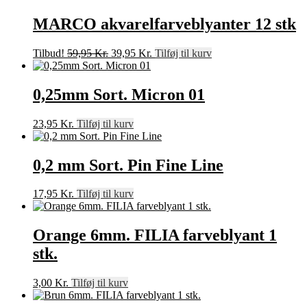
MARCO akvarelfarveblyanter 12 stk
Den
Den
Tilbud!
59,95
Kr.
39,95
Kr.
Tilføj til kurv
oprindelige
aktuelle
pris
pris
var:
er:
0,25mm Sort. Micron 01
59,95 Kr..
39,95 Kr..
23,95
Kr.
Tilføj til kurv
0,2 mm Sort. Pin Fine Line
17,95
Kr.
Tilføj til kurv
Orange 6mm. FILIA farveblyant 1
stk.
3,00
Kr.
Tilføj til kurv