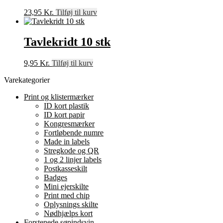
23,95
Kr.
Tilføj til kurv
Tavlekridt 10 stk
9,95
Kr.
Tilføj til kurv
Varekategorier
Print og klistermærker
ID kort plastik
ID kort papir
Kongresmærker
Fortløbende numre
Made in labels
Stregkode og QR
1 og 2 linjer labels
Postkasseskilt
Badges
Mini ejerskilte
Print med chip
Oplysnings skilte
Nødhjælps kort
Forstenede søpindsvin