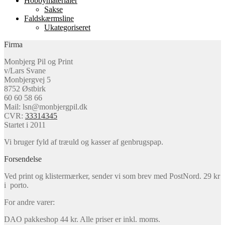
Hobbymaterialer
Sakse
Faldskærmsline
Ukategoriseret
Firma
Monbjerg Pil og Print
v/Lars Svane
Monbjergvej 5
8752 Østbirk
60 60 58 66
Mail: lsn@monbjergpil.dk
CVR:
33314345
Startet i 2011
Vi bruger fyld af træuld og kasser af genbrugspap.
Forsendelse
Ved print og klistermærker, sender vi som brev med PostNord. 29 kr
i porto.
For andre varer:
DAO pakkeshop 44 kr. Alle priser er inkl. moms.