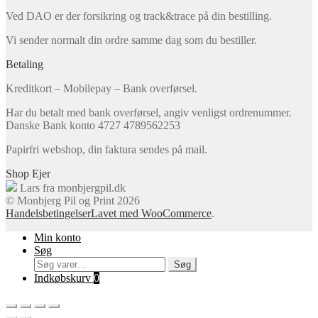
Ved DAO er der forsikring og track&trace på din bestilling.
Vi sender normalt din ordre samme dag som du bestiller.
Betaling
Kreditkort – Mobilepay – Bank overførsel.
Har du betalt med bank overførsel, angiv venligst ordrenummer.
Danske Bank konto 4727 4789562253
Papirfri webshop, din faktura sendes på mail.
Shop Ejer
Lars fra monbjergpil.dk
© Monbjerg Pil og Print 2026
Handelsbetingelser
Lavet med WooCommerce
.
Min konto
Søg
Søg
Søg
efter:
Indkøbskurv
0