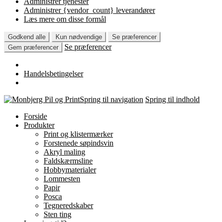
Administrer tjenester
Administrer {vendor_count} leverandører
Læs mere om disse formål
Godkend alle
Kun nødvendige
Se præferencer
Se præferencer
Gem præferencer
Handelsbetingelser
Spring til navigation
Spring til indhold
Forside
Produkter
Print og klistermærker
Forstenede søpindsvin
Akryl maling
Faldskærmsline
Hobbymaterialer
Lommesten
Papir
Posca
Tegneredskaber
Sten ting