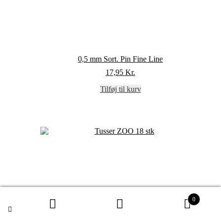
0,5 mm Sort. Pin Fine Line
17,95
Kr.
Tilføj til kurv
0
Søg efter:
Søg