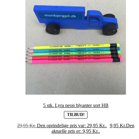
5 stk. Lyra neon blyanter sort HB
TILBUD!
29,95
Kr.
Den oprindelige pris var: 29,95 Kr..
9,95
Kr.
Den
aktuelle pris er: 9,95 Kr..