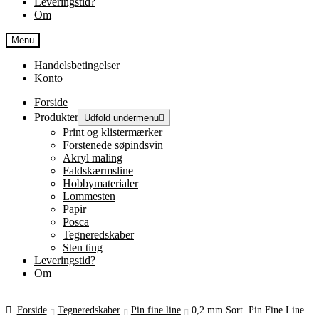
Leveringstid?
Om
Menu
Handelsbetingelser
Konto
Forside
Produkter
Udfold undermenu
Print og klistermærker
Forstenede søpindsvin
Akryl maling
Faldskærmsline
Hobbymaterialer
Lommesten
Papir
Posca
Tegneredskaber
Sten ting
Leveringstid?
Om
Forside
Tegneredskaber
Pin fine line
0,2 mm Sort. Pin Fine Line