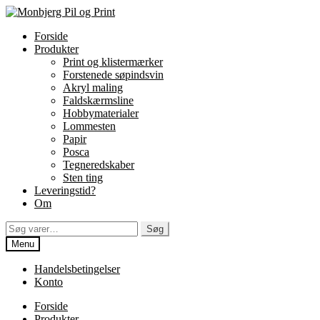
Spring
Spring
til
til
Forside
navigation
indhold
Produkter
Print og klistermærker
Forstenede søpindsvin
Akryl maling
Faldskærmsline
Hobbymaterialer
Lommesten
Papir
Posca
Tegneredskaber
Sten ting
Leveringstid?
Om
Søg
Søg
efter:
Menu
Handelsbetingelser
Konto
Forside
Produkter