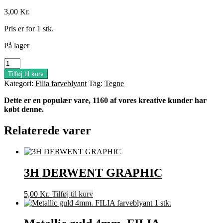
3,00
Kr.
Pris er for 1 stk.
På lager
Metallic
sølv
Tilføj til kurv
4mm.
Kategori:
Filia farveblyant
Tag:
Tegne
FILIA
farveblyant
Dette er en populær vare, 1160 af vores kreative kunder har
1
købt denne.
stk.
antal
Relaterede varer
3H DERWENT GRAPHIC
5,00
Kr.
Tilføj til kurv