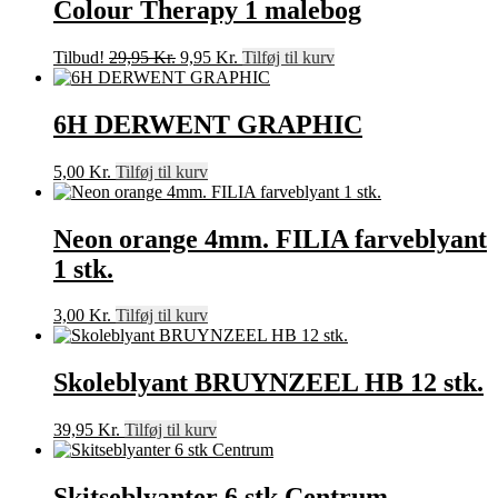
Colour Therapy 1 malebog
Den
Den
Tilbud!
29,95
Kr.
9,95
Kr.
Tilføj til kurv
oprindelige
aktuelle
pris
pris
var:
er:
6H DERWENT GRAPHIC
29,95 Kr..
9,95 Kr..
5,00
Kr.
Tilføj til kurv
Neon orange 4mm. FILIA farveblyant
1 stk.
3,00
Kr.
Tilføj til kurv
Skoleblyant BRUYNZEEL HB 12 stk.
39,95
Kr.
Tilføj til kurv
Skitseblyanter 6 stk Centrum