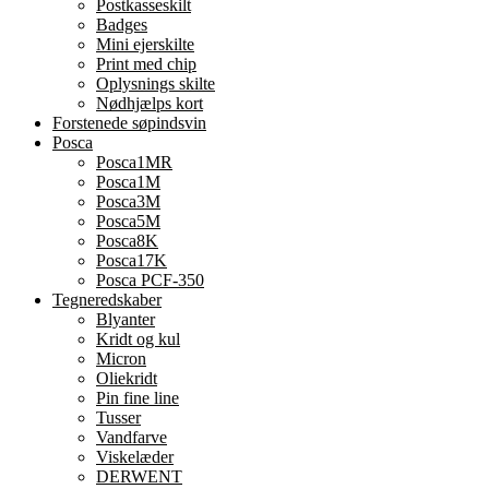
Postkasseskilt
Badges
Mini ejerskilte
Print med chip
Oplysnings skilte
Nødhjælps kort
Forstenede søpindsvin
Posca
Posca1MR
Posca1M
Posca3M
Posca5M
Posca8K
Posca17K
Posca PCF-350
Tegneredskaber
Blyanter
Kridt og kul
Micron
Oliekridt
Pin fine line
Tusser
Vandfarve
Viskelæder
DERWENT