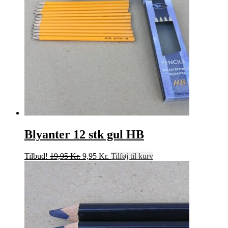
Blyanter 12 stk gul HB
Den
Den
Tilbud!
19,95
Kr.
9,95
Kr.
Tilføj til kurv
oprindelige
aktuelle
pris
pris
var:
er:
19,95 Kr..
9,95 Kr..