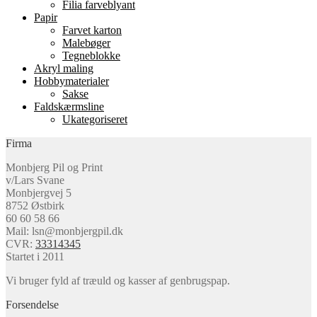
Filia farveblyant
Papir
Farvet karton
Malebøger
Tegneblokke
Akryl maling
Hobbymaterialer
Sakse
Faldskærmsline
Ukategoriseret
Firma
Monbjerg Pil og Print
v/Lars Svane
Monbjergvej 5
8752 Østbirk
60 60 58 66
Mail: lsn@monbjergpil.dk
CVR:
33314345
Startet i 2011
Vi bruger fyld af træuld og kasser af genbrugspap.
Forsendelse