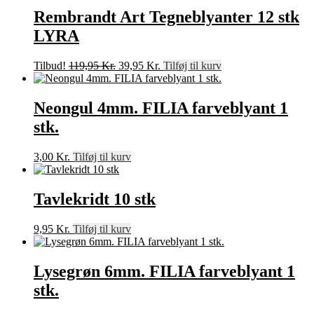
Rembrandt Art Tegneblyanter 12 stk
LYRA
Den
Den
Tilbud!
119,95
Kr.
39,95
Kr.
Tilføj til kurv
oprindelige
aktuelle
pris
pris
var:
er:
Neongul 4mm. FILIA farveblyant 1
119,95 Kr..
39,95 Kr..
stk.
3,00
Kr.
Tilføj til kurv
Tavlekridt 10 stk
9,95
Kr.
Tilføj til kurv
Lysegrøn 6mm. FILIA farveblyant 1
stk.