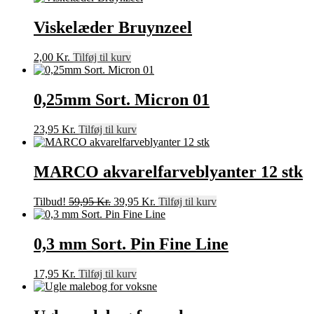
Viskelæder Bruynzeel
2,00
Kr.
Tilføj til kurv
0,25mm Sort. Micron 01
23,95
Kr.
Tilføj til kurv
MARCO akvarelfarveblyanter 12 stk
Den
Den
Tilbud!
59,95
Kr.
39,95
Kr.
Tilføj til kurv
oprindelige
aktuelle
pris
pris
var:
er:
0,3 mm Sort. Pin Fine Line
59,95 Kr..
39,95 Kr..
17,95
Kr.
Tilføj til kurv