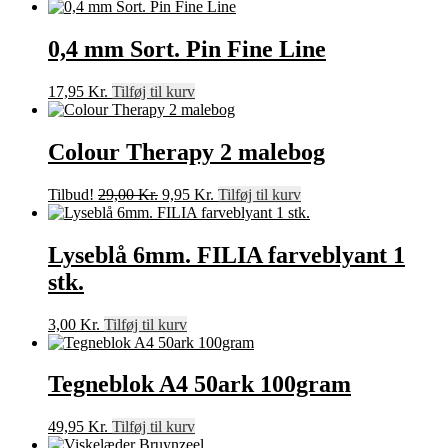
0,4 mm Sort. Pin Fine Line
17,95
Kr.
Tilføj til kurv
Colour Therapy 2 malebog
Den
Den
Tilbud!
29,00
Kr.
9,95
Kr.
Tilføj til kurv
oprindelige
aktuelle
pris
pris
var:
er:
Lyseblå 6mm. FILIA farveblyant 1
29,00 Kr..
9,95 Kr..
stk.
3,00
Kr.
Tilføj til kurv
Tegneblok A4 50ark 100gram
49,95
Kr.
Tilføj til kurv