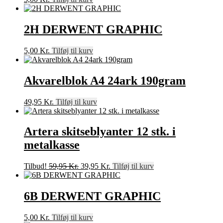
2H DERWENT GRAPHIC
5,00
Kr.
Tilføj til kurv
Akvarelblok A4 24ark 190gram
49,95
Kr.
Tilføj til kurv
Artera skitseblyanter 12 stk. i
metalkasse
Den
Den
Tilbud!
59,95
Kr.
39,95
Kr.
Tilføj til kurv
oprindelige
aktuelle
pris
pris
var:
er:
6B DERWENT GRAPHIC
59,95 Kr..
39,95 Kr..
5,00
Kr.
Tilføj til kurv