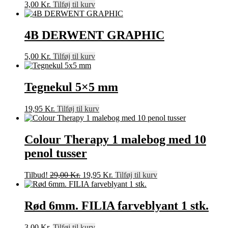
3,00
Kr.
Tilføj til kurv
4B DERWENT GRAPHIC
5,00
Kr.
Tilføj til kurv
Tegnekul 5×5 mm
19,95
Kr.
Tilføj til kurv
Colour Therapy 1 malebog med 10
penol tusser
Den
Den
Tilbud!
29,00
Kr.
19,95
Kr.
Tilføj til kurv
oprindelige
aktuelle
pris
pris
var:
er:
Rød 6mm. FILIA farveblyant 1 stk.
29,00 Kr..
19,95 Kr..
3,00
Kr.
Tilføj til kurv