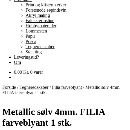
Print og klistermærker
Forstenede søpindsvin
Akryl maling
Faldskærmsline
Hobbymaterialer
Lommesten
Papir
Posca
Tegneredskaber
Sten ting
Leveringstid?
Om
0,00
Kr.
0 varer
Forside
/
Tegneredskaber
/
Filia farveblyant
/
Metallic sølv 4mm.
FILIA farveblyant 1 stk.
Metallic sølv 4mm. FILIA
farveblyant 1 stk.