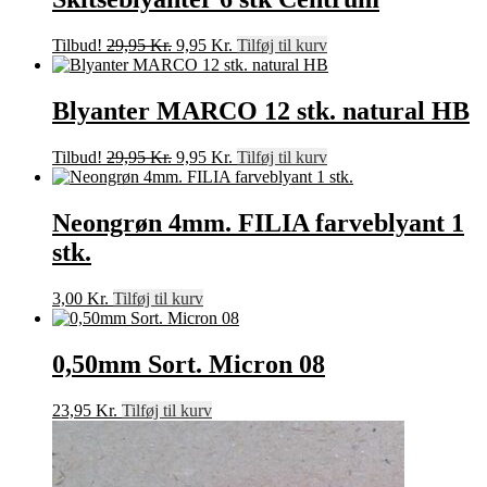
Den
Den
Tilbud!
29,95
Kr.
9,95
Kr.
Tilføj til kurv
oprindelige
aktuelle
pris
pris
var:
er:
Blyanter MARCO 12 stk. natural HB
29,95 Kr..
9,95 Kr..
Den
Den
Tilbud!
29,95
Kr.
9,95
Kr.
Tilføj til kurv
oprindelige
aktuelle
pris
pris
var:
er:
Neongrøn 4mm. FILIA farveblyant 1
29,95 Kr..
9,95 Kr..
stk.
3,00
Kr.
Tilføj til kurv
0,50mm Sort. Micron 08
23,95
Kr.
Tilføj til kurv