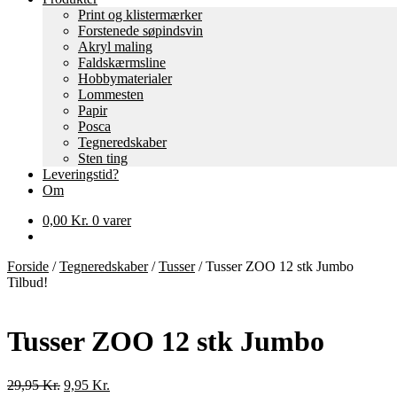
Print og klistermærker
Forstenede søpindsvin
Akryl maling
Faldskærmsline
Hobbymaterialer
Lommesten
Papir
Posca
Tegneredskaber
Sten ting
Leveringstid?
Om
0,00
Kr.
0 varer
Forside
/
Tegneredskaber
/
Tusser
/
Tusser ZOO 12 stk Jumbo
Tilbud!
Tusser ZOO 12 stk Jumbo
Den
Den
29,95
Kr.
9,95
Kr.