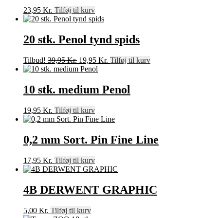
23,95
Kr.
Tilføj til kurv
20 stk. Penol tynd spids
Den
Den
Tilbud!
39,95
Kr.
19,95
Kr.
Tilføj til kurv
oprindelige
aktuelle
pris
pris
var:
er:
10 stk. medium Penol
39,95 Kr..
19,95 Kr..
19,95
Kr.
Tilføj til kurv
0,2 mm Sort. Pin Fine Line
17,95
Kr.
Tilføj til kurv
4B DERWENT GRAPHIC
5,00
Kr.
Tilføj til kurv