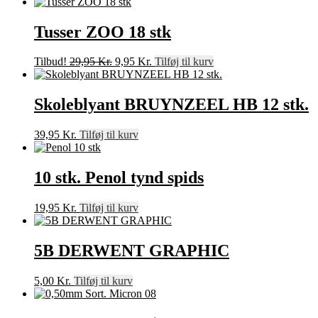
Tusser ZOO 18 stk
Den
Den
Tilbud!
29,95
Kr.
9,95
Kr.
Tilføj til kurv
oprindelige
aktuelle
pris
pris
var:
er:
Skoleblyant BRUYNZEEL HB 12 stk.
29,95 Kr..
9,95 Kr..
39,95
Kr.
Tilføj til kurv
10 stk. Penol tynd spids
19,95
Kr.
Tilføj til kurv
5B DERWENT GRAPHIC
5,00
Kr.
Tilføj til kurv