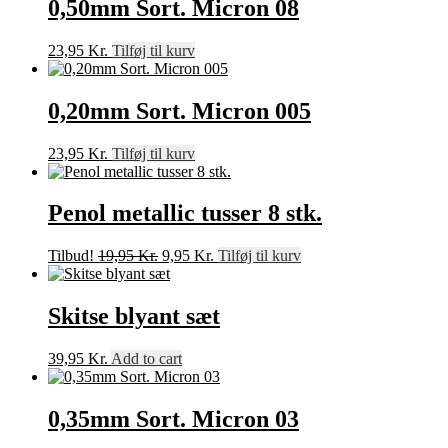
0,50mm Sort. Micron 08
23,95
Kr.
Tilføj til kurv
0,20mm Sort. Micron 005
23,95
Kr.
Tilføj til kurv
Penol metallic tusser 8 stk.
Den
Den
Tilbud!
19,95
Kr.
9,95
Kr.
Tilføj til kurv
oprindelige
aktuelle
pris
pris
var:
er:
Skitse blyant sæt
19,95 Kr..
9,95 Kr..
39,95
Kr.
Add to cart
0,35mm Sort. Micron 03