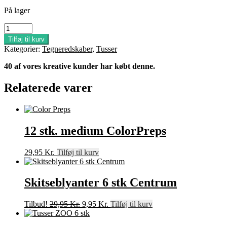
oprindelige
aktuelle
På lager
pris
pris
var:
er:
Tusser
29,95 Kr..
9,95 Kr..
ZOO
Tilføj til kurv
12
Kategorier:
Tegneredskaber
,
Tusser
stk
Jumbo
40 af vores kreative kunder har købt denne.
antal
Relaterede varer
12 stk. medium ColorPreps
29,95
Kr.
Tilføj til kurv
Skitseblyanter 6 stk Centrum
Den
Den
Tilbud!
29,95
Kr.
9,95
Kr.
Tilføj til kurv
oprindelige
aktuelle
pris
pris