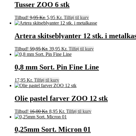
var:
er:
Tusser ZOO 6 stk
29,95 Kr..
9,95 Kr..
Den
Den
Tilbud!
9,95
Kr.
5,95
Kr.
Tilføj til kurv
oprindelige
aktuelle
pris
pris
var:
er:
Artera skitseblyanter 12 stk. i metalka
9,95 Kr..
5,95 Kr..
Den
Den
Tilbud!
59,95
Kr.
39,95
Kr.
Tilføj til kurv
oprindelige
aktuelle
pris
pris
var:
er:
0,8 mm Sort. Pin Fine Line
59,95 Kr..
39,95 Kr..
17,95
Kr.
Tilføj til kurv
Olie pastel farver ZOO 12 stk
Den
Den
Tilbud!
16,00
Kr.
8,95
Kr.
Tilføj til kurv
oprindelige
aktuelle
pris
pris
var:
er:
0,25mm Sort. Micron 01
16,00 Kr..
8,95 Kr..