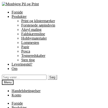
Spring
Spring
til
til
Forside
navigation
indhold
Produkter
Print og klistermærker
Forstenede søpindsvin
Akryl maling
Faldskærmsline
Hobbymaterialer
Lommesten
Papir
Posca
Tegneredskaber
Sten ting
Leveringstid?
Om
Søg
Søg
efter:
Menu
Handelsbetingelser
Konto
Forside
Produkter