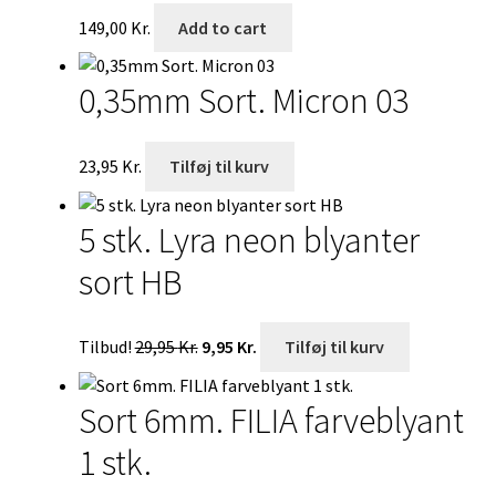
149,00
Kr.
Add to cart
0,35mm Sort. Micron 03
23,95
Kr.
Tilføj til kurv
5 stk. Lyra neon blyanter
sort HB
Den
Den
Tilbud!
29,95
Kr.
9,95
Kr.
Tilføj til kurv
oprindelige
aktuelle
pris
pris
Sort 6mm. FILIA farveblyant
var:
er:
29,95 Kr..
9,95 Kr..
1 stk.