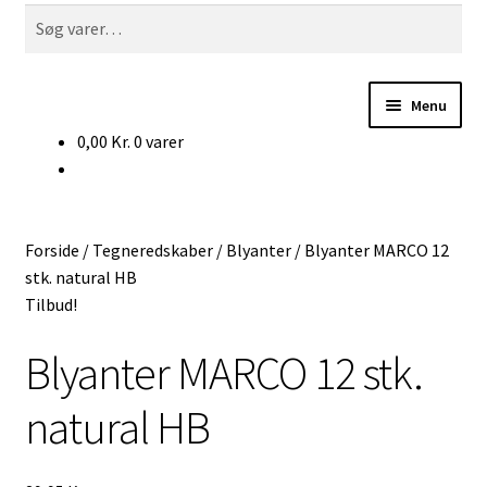
til
til
Søg
navigation
indhold
efter:
Menu
0,00
Kr.
0 varer
Forside
Produkter
Forside
/
Tegneredskaber
/
Blyanter
/
Blyanter MARCO 12
Leveringstid?
stk. natural HB
Tilbud!
Om
Blyanter MARCO 12 stk.
natural HB