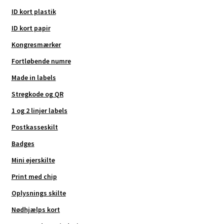
ID kort plastik
ID kort papir
Kongresmærker
Fortløbende numre
Made in labels
Stregkode og QR
1 og 2 linjer labels
Postkasseskilt
Badges
Mini ejerskilte
Print med chip
Oplysnings skilte
Nødhjælps kort