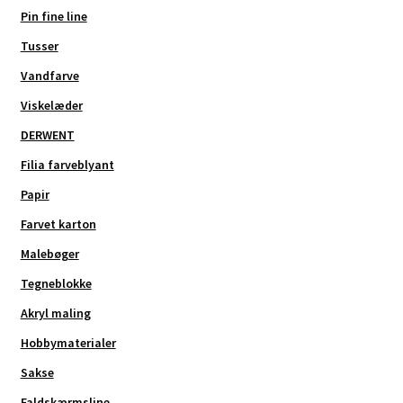
Pin fine line
Tusser
Vandfarve
Viskelæder
DERWENT
Filia farveblyant
Papir
Farvet karton
Malebøger
Tegneblokke
Akryl maling
Hobbymaterialer
Sakse
Faldskærmsline