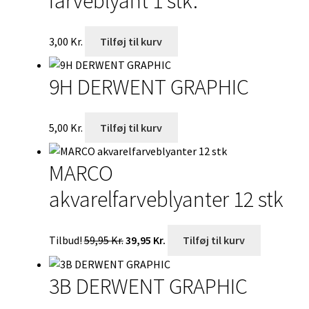
farveblyant 1 stk.
3,00
Kr.
Tilføj til kurv
9H DERWENT GRAPHIC
5,00
Kr.
Tilføj til kurv
MARCO
akvarelfarveblyanter 12 stk
Den
Den
Tilbud!
59,95
Kr.
39,95
Kr.
Tilføj til kurv
oprindelige
aktuelle
pris
pris
3B DERWENT GRAPHIC
var:
er:
59,95 Kr..
39,95 Kr..