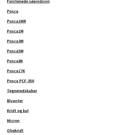
Forstenede søpindsvin
Posca
Posca1MR
Posca1M
Posca3M
Posca5M
Posca8K
Posca17K
Posca PCF-350
Tegneredskaber
Blyanter
Kridt og kul
Micron
Oliekridt