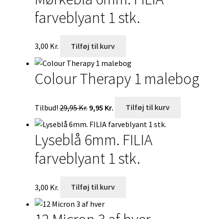
farveblyant 1 stk.
3,00
Kr.
Tilføj til kurv
Colour Therapy 1 malebog
Den
Den
Tilbud!
29,95
Kr.
9,95
Kr.
Tilføj til kurv
oprindelige
aktuelle
pris
pris
Lyseblå 6mm. FILIA
var:
er:
29,95 Kr..
9,95 Kr..
farveblyant 1 stk.
3,00
Kr.
Tilføj til kurv