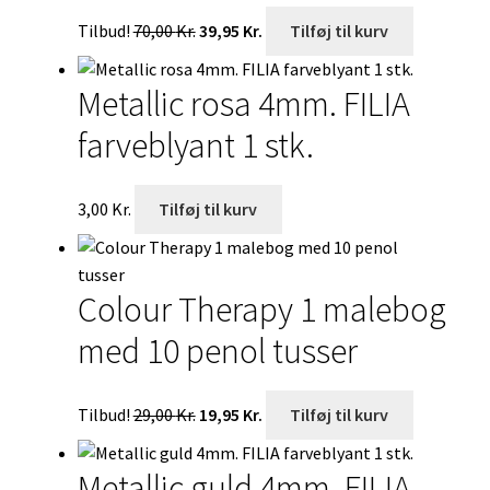
Den
Den
Tilbud!
70,00
Kr.
39,95
Kr.
Tilføj til kurv
oprindelige
aktuelle
pris
pris
Metallic rosa 4mm. FILIA
var:
er:
70,00 Kr..
39,95 Kr..
farveblyant 1 stk.
3,00
Kr.
Tilføj til kurv
Colour Therapy 1 malebog
med 10 penol tusser
Den
Den
Tilbud!
29,00
Kr.
19,95
Kr.
Tilføj til kurv
oprindelige
aktuelle
pris
pris
Metallic guld 4mm. FILIA
var:
er: