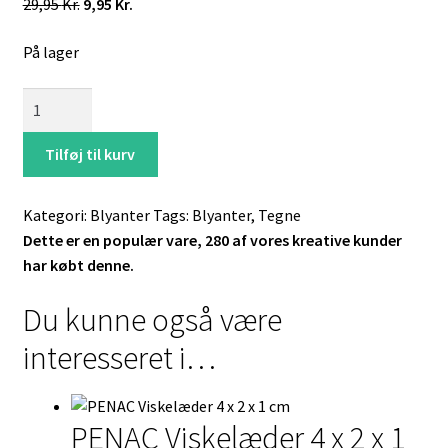
Den
Den
29,95
Kr.
9,95
Kr.
oprindelige
aktuelle
På lager
pris
pris
var:
er:
Blyanter
29,95 Kr..
9,95 Kr..
MARCO
12
Tilføj til kurv
stk.
natural
Kategori:
Blyanter
Tags:
Blyanter
,
Tegne
HB
Dette er en populær vare, 280 af vores kreative kunder
antal
har købt denne.
Du kunne også være
interesseret i…
PENAC Viskelæder 4 x 2 x 1