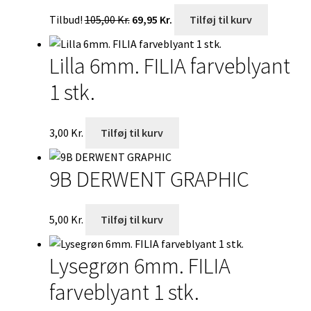
Den
Den
Tilbud!
105,00
Kr.
69,95
Kr.
Tilføj til kurv
oprindelige
aktuelle
pris
pris
Lilla 6mm. FILIA farveblyant
var:
er:
105,00 Kr..
69,95 Kr..
1 stk.
3,00
Kr.
Tilføj til kurv
9B DERWENT GRAPHIC
5,00
Kr.
Tilføj til kurv
Lysegrøn 6mm. FILIA
farveblyant 1 stk.