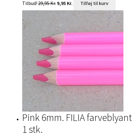
Tilbud!
29,95
Kr.
9,95
Kr.
Tilføj til kurv
oprindelige
aktuelle
pris
pris
var:
er:
29,95 Kr..
9,95 Kr..
Pink 6mm. FILIA farveblyant
1 stk.