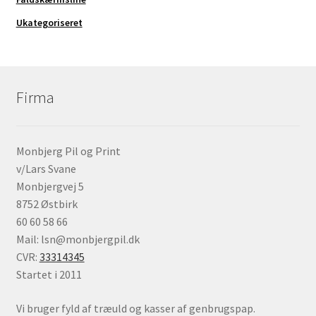
Ukategoriseret
Firma
Monbjerg Pil og Print
v/Lars Svane
Monbjergvej 5
8752 Østbirk
60 60 58 66
Mail: lsn@monbjergpil.dk
CVR:
33314345
Startet i 2011
Vi bruger fyld af træuld og kasser af genbrugspap.