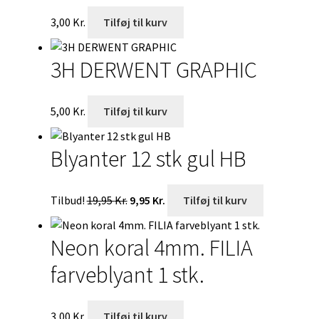
3,00
Kr.
Tilføj til kurv
3H DERWENT GRAPHIC
5,00
Kr.
Tilføj til kurv
Blyanter 12 stk gul HB
Den
Den
Tilbud!
19,95
Kr.
9,95
Kr.
Tilføj til kurv
oprindelige
aktuelle
pris
pris
Neon koral 4mm. FILIA
var:
er:
19,95 Kr..
9,95 Kr..
farveblyant 1 stk.
3,00
Kr.
Tilføj til kurv