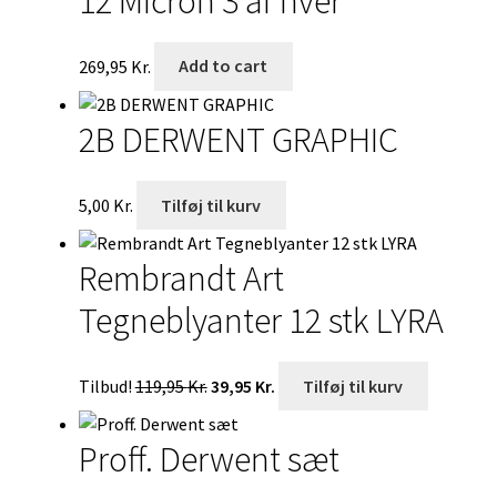
12 Micron 3 af hver
269,95
Kr.
Add to cart
2B DERWENT GRAPHIC
5,00
Kr.
Tilføj til kurv
Rembrandt Art
Tegneblyanter 12 stk LYRA
Den
Den
Tilbud!
119,95
Kr.
39,95
Kr.
Tilføj til kurv
oprindelige
aktuelle
pris
pris
Proff. Derwent sæt
var:
er:
119,95 Kr..
39,95 Kr..