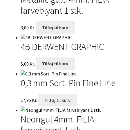
29,00 Kr..
19,95 Kr..
farveblyant 1 stk.
3,00
Kr.
Tilføj til kurv
4B DERWENT GRAPHIC
5,00
Kr.
Tilføj til kurv
0,3 mm Sort. Pin Fine Line
17,95
Kr.
Tilføj til kurv
Neongul 4mm. FILIA