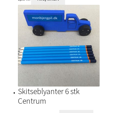
Skitseblyanter 6 stk
Centrum
Den
Den