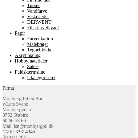
Tusser
Vandfarve
Viskelæder
DERWENT
Filia farveblyant
Papir
Farvet karton
Malebøger
Tegneblokke
Akryl maling
Hobbymaterialer
Sakse
Faldskærmsline
Ukategoriseret
Firma
Monbjerg Pil og Print
v/Lars Svane
Monbjergvej 5
8752 Østbirk
60 60 58 66
Mail: lsn@monbjergpil.dk
CVR:
33314345
Startet i 2011