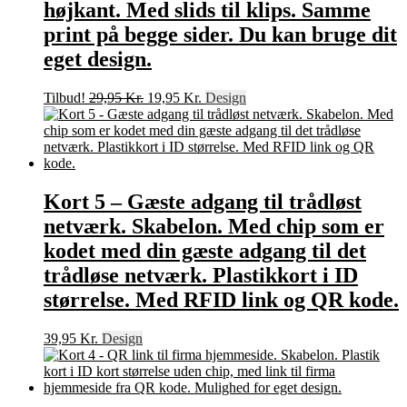
højkant. Med slids til klips. Samme
print på begge sider. Du kan bruge dit
eget design.
Den
Den
Tilbud!
29,95
Kr.
19,95
Kr.
Design
oprindelige
aktuelle
pris
pris
var:
er:
29,95 Kr..
19,95 Kr..
Kort 5 – Gæste adgang til trådløst
netværk. Skabelon. Med chip som er
kodet med din gæste adgang til det
trådløse netværk. Plastikkort i ID
størrelse. Med RFID link og QR kode.
39,95
Kr.
Design