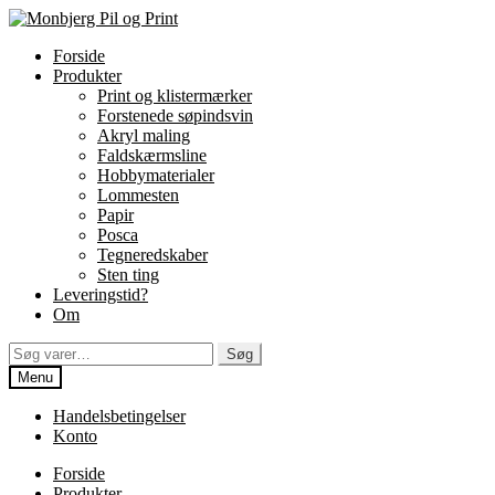
Spring
Spring
til
til
Forside
navigation
indhold
Produkter
Print og klistermærker
Forstenede søpindsvin
Akryl maling
Faldskærmsline
Hobbymaterialer
Lommesten
Papir
Posca
Tegneredskaber
Sten ting
Leveringstid?
Om
Søg
Søg
efter:
Menu
Handelsbetingelser
Konto
Forside
Produkter