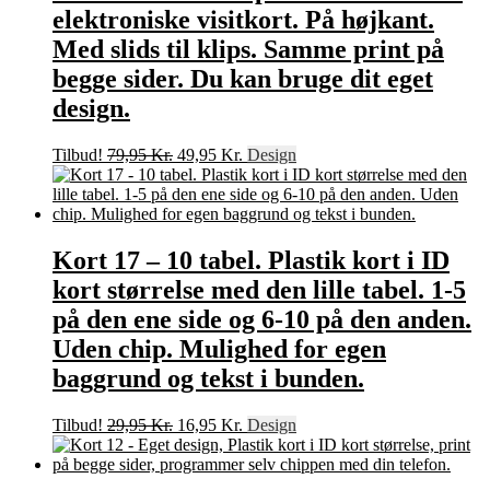
elektroniske visitkort. På højkant.
Med slids til klips. Samme print på
begge sider. Du kan bruge dit eget
design.
Den
Den
Tilbud!
79,95
Kr.
49,95
Kr.
Design
oprindelige
aktuelle
pris
pris
var:
er:
79,95 Kr..
49,95 Kr..
Kort 17 – 10 tabel. Plastik kort i ID
kort størrelse med den lille tabel. 1-5
på den ene side og 6-10 på den anden.
Uden chip. Mulighed for egen
baggrund og tekst i bunden.
Den
Den
Tilbud!
29,95
Kr.
16,95
Kr.
Design
oprindelige
aktuelle
pris
pris
var:
er: