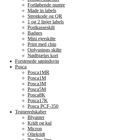
Fortløbende numre
Made in labels
Stregkode og QR
1 og 2 linjer labels
Postkasseskilt
Badges
Mini ejerskilte
Print med chip
Oplysnings skilte
Nødhjælps kort
Forstenede søpindsvin
Posca
Posca1MR
Posca1M
Posca3M
Posca5M
Posca8K
Posca17K
Posca PCF-350
Tegneredskaber
Blyanter
Kridt og kul
Micron
Oliekridt
Pin fine line