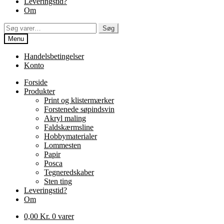
Leveringstid?
Om
Søg
Søg
efter:
Menu
Handelsbetingelser
Konto
Forside
Produkter
Print og klistermærker
Forstenede søpindsvin
Akryl maling
Faldskærmsline
Hobbymaterialer
Lommesten
Papir
Posca
Tegneredskaber
Sten ting
Leveringstid?
Om
0,00
Kr.
0 varer