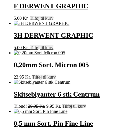
F DERWENT GRAPHIC
5,00
Kr.
Tilføj til kurv
3H DERWENT GRAPHIC
5,00
Kr.
Tilføj til kurv
0,20mm Sort. Micron 005
23,95
Kr.
Tilføj til kurv
Skitseblyanter 6 stk Centrum
Den
Den
Tilbud!
29,95
Kr.
9,95
Kr.
Tilføj til kurv
oprindelige
aktuelle
pris
pris
var:
er:
0,5 mm Sort. Pin Fine Line
29,95 Kr..
9,95 Kr..