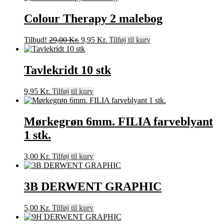
Colour Therapy 2 malebog
Den
Den
Tilbud!
29,00
Kr.
9,95
Kr.
Tilføj til kurv
oprindelige
aktuelle
pris
pris
var:
er:
Tavlekridt 10 stk
29,00 Kr..
9,95 Kr..
9,95
Kr.
Tilføj til kurv
Mørkegrøn 6mm. FILIA farveblyant
1 stk.
3,00
Kr.
Tilføj til kurv
3B DERWENT GRAPHIC
5,00
Kr.
Tilføj til kurv