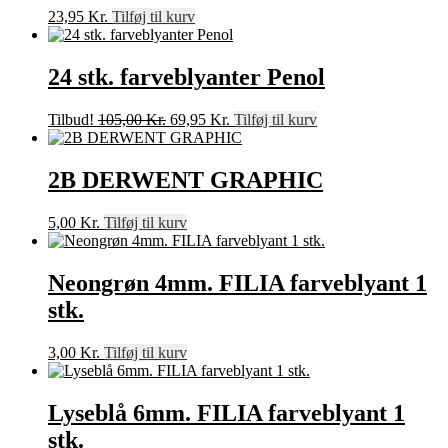
23,95
Kr.
Tilføj til kurv
24 stk. farveblyanter Penol
Den
Den
Tilbud!
105,00
Kr.
69,95
Kr.
Tilføj til kurv
oprindelige
aktuelle
pris
pris
var:
er:
2B DERWENT GRAPHIC
105,00 Kr..
69,95 Kr..
5,00
Kr.
Tilføj til kurv
Neongrøn 4mm. FILIA farveblyant 1
stk.
3,00
Kr.
Tilføj til kurv
Lyseblå 6mm. FILIA farveblyant 1
stk.