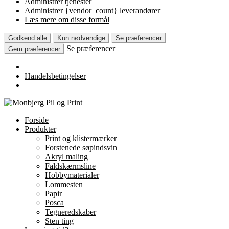
Administrer tjenester
Administrer {vendor_count} leverandører
Læs mere om disse formål
Godkend alle
Kun nødvendige
Se præferencer
Se præferencer
Gem præferencer
Handelsbetingelser
Spring
Spring
til
til
Forside
navigation
indhold
Produkter
Print og klistermærker
Forstenede søpindsvin
Akryl maling
Faldskærmsline
Hobbymaterialer
Lommesten
Papir
Posca
Tegneredskaber
Sten ting