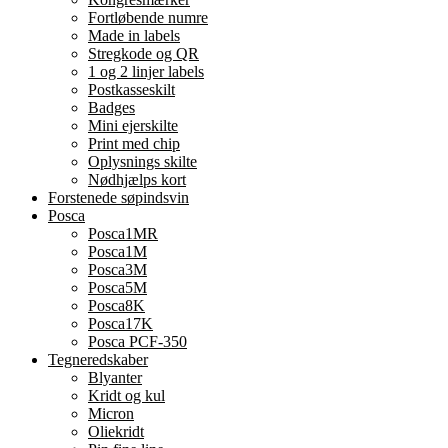
Fortløbende numre
Made in labels
Stregkode og QR
1 og 2 linjer labels
Postkasseskilt
Badges
Mini ejerskilte
Print med chip
Oplysnings skilte
Nødhjælps kort
Forstenede søpindsvin
Posca
Posca1MR
Posca1M
Posca3M
Posca5M
Posca8K
Posca17K
Posca PCF-350
Tegneredskaber
Blyanter
Kridt og kul
Micron
Oliekridt