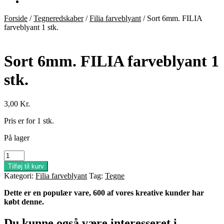
Forside
/
Tegneredskaber
/
Filia farveblyant
/
Sort 6mm. FILIA
farveblyant 1 stk.
Sort 6mm. FILIA farveblyant 1
stk.
3,00
Kr.
Pris er for 1 stk.
På lager
Sort
6mm.
Tilføj til kurv
FILIA
Kategori:
Filia farveblyant
Tag:
Tegne
farveblyant
1
Dette er en populær vare, 600 af vores kreative kunder har
stk.
købt denne.
antal
Du kunne også være interesseret i…