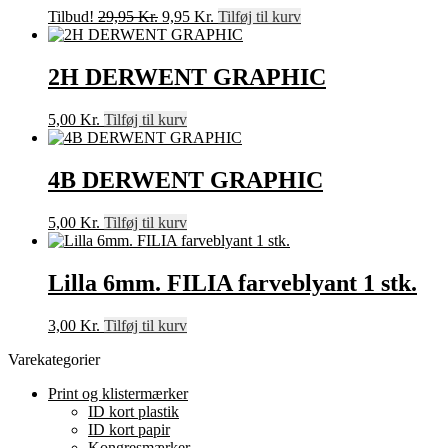
Den
Den
Tilbud!
29,95
Kr.
9,95
Kr.
Tilføj til kurv
oprindelige
aktuelle
pris
pris
var:
er:
2H DERWENT GRAPHIC
29,95 Kr..
9,95 Kr..
5,00
Kr.
Tilføj til kurv
4B DERWENT GRAPHIC
5,00
Kr.
Tilføj til kurv
Lilla 6mm. FILIA farveblyant 1 stk.
3,00
Kr.
Tilføj til kurv
Varekategorier
Print og klistermærker
ID kort plastik
ID kort papir
Kongresmærker