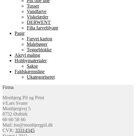
Pin fine line
Tusser
Vandfarve
Viskelæder
DERWENT
Filia farveblyant
Papir
Farvet karton
Malebøger
Tegneblokke
Akryl maling
Hobbymaterialer
Sakse
Faldskærmsline
Ukategoriseret
Firma
Monbjerg Pil og Print
v/Lars Svane
Monbjergvej 5
8752 Østbirk
60 60 58 66
Mail: lsn@monbjergpil.dk
CVR:
33314345
Startet i 2011