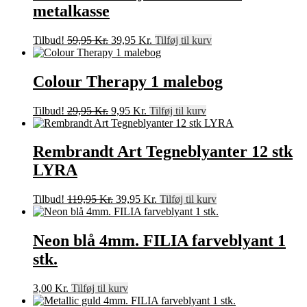
metalkasse
Den
Den
Tilbud!
59,95
Kr.
39,95
Kr.
Tilføj til kurv
oprindelige
aktuelle
pris
pris
var:
er:
Colour Therapy 1 malebog
59,95 Kr..
39,95 Kr..
Den
Den
Tilbud!
29,95
Kr.
9,95
Kr.
Tilføj til kurv
oprindelige
aktuelle
pris
pris
var:
er:
Rembrandt Art Tegneblyanter 12 stk
29,95 Kr..
9,95 Kr..
LYRA
Den
Den
Tilbud!
119,95
Kr.
39,95
Kr.
Tilføj til kurv
oprindelige
aktuelle
pris
pris
var:
er:
Neon blå 4mm. FILIA farveblyant 1
119,95 Kr..
39,95 Kr..
stk.
3,00
Kr.
Tilføj til kurv