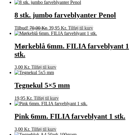
8 stk. jumbo farveblyanter Penol
Den
Den
Tilbud!
70,00
Kr.
39,95
Kr.
Tilføj til kurv
oprindelige
aktuelle
pris
pris
var:
er:
Mørkeblå 6mm. FILIA farveblyant 1
70,00 Kr..
39,95 Kr..
stk.
3,00
Kr.
Tilføj til kurv
Tegnekul 5×5 mm
19,95
Kr.
Tilføj til kurv
Pink 6mm. FILIA farveblyant 1 stk.
3,00
Kr.
Tilføj til kurv