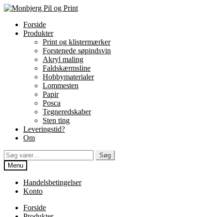
Spring
Spring
til
til
Forside
navigation
indhold
Produkter
Print og klistermærker
Forstenede søpindsvin
Akryl maling
Faldskærmsline
Hobbymaterialer
Lommesten
Papir
Posca
Tegneredskaber
Sten ting
Leveringstid?
Om
Søg
Søg
efter:
Menu
Handelsbetingelser
Konto
Forside
Produkter