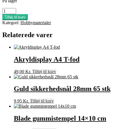
På lager
Sort
sikkerhedsnål
Tilføj til kurv
28mm
Kategori:
Hobbymaterialer
65
stk
Relaterede varer
antal
Akryldisplay A4 T-fod
49,00
Kr.
Tilføj til kurv
Guld sikkerhedsnål 28mm 65 stk
9,95
Kr.
Tilføj til kurv
Blade gummistempel 14×10 cm