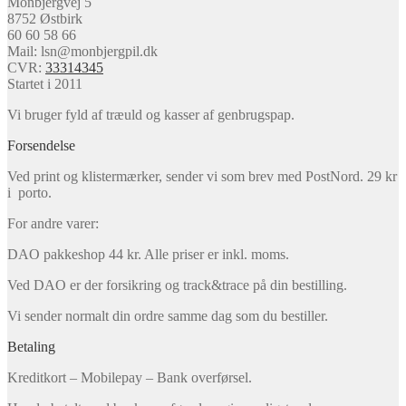
Monbjergvej 5
8752 Østbirk
60 60 58 66
Mail: lsn@monbjergpil.dk
CVR:
33314345
Startet i 2011
Vi bruger fyld af træuld og kasser af genbrugspap.
Forsendelse
Ved print og klistermærker, sender vi som brev med PostNord. 29 kr
i porto.
For andre varer:
DAO pakkeshop 44 kr. Alle priser er inkl. moms.
Ved DAO er der forsikring og track&trace på din bestilling.
Vi sender normalt din ordre samme dag som du bestiller.
Betaling
Kreditkort – Mobilepay – Bank overførsel.