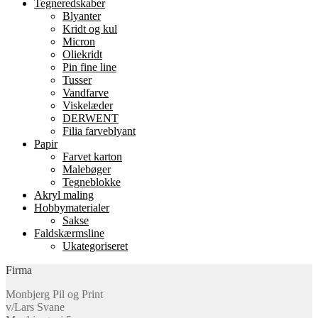
Tegneredskaber
Blyanter
Kridt og kul
Micron
Oliekridt
Pin fine line
Tusser
Vandfarve
Viskelæder
DERWENT
Filia farveblyant
Papir
Farvet karton
Malebøger
Tegneblokke
Akryl maling
Hobbymaterialer
Sakse
Faldskærmsline
Ukategoriseret
Firma
Monbjerg Pil og Print
v/Lars Svane