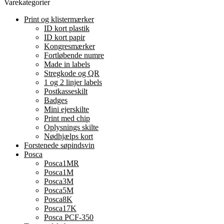
Varekategorier
Print og klistermærker
ID kort plastik
ID kort papir
Kongresmærker
Fortløbende numre
Made in labels
Stregkode og QR
1 og 2 linjer labels
Postkasseskilt
Badges
Mini ejerskilte
Print med chip
Oplysnings skilte
Nødhjælps kort
Forstenede søpindsvin
Posca
Posca1MR
Posca1M
Posca3M
Posca5M
Posca8K
Posca17K
Posca PCF-350