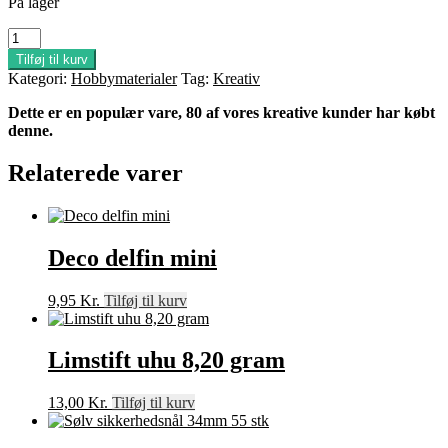
På lager
Lerværktøj
plastik
Tilføj til kurv
3
Kategori:
Hobbymaterialer
Tag:
Kreativ
stk
antal
Dette er en populær vare, 80 af vores kreative kunder har købt
denne.
Relaterede varer
Deco delfin mini
9,95
Kr.
Tilføj til kurv
Limstift uhu 8,20 gram
13,00
Kr.
Tilføj til kurv