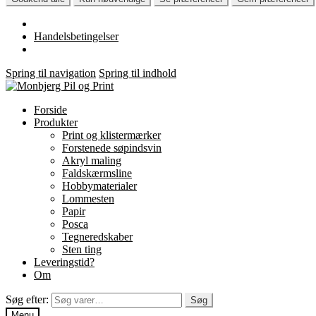
Handelsbetingelser
Spring til navigation
Spring til indhold
Forside
Produkter
Print og klistermærker
Forstenede søpindsvin
Akryl maling
Faldskærmsline
Hobbymaterialer
Lommesten
Papir
Posca
Tegneredskaber
Sten ting
Leveringstid?
Om
Søg efter:
Søg
Menu