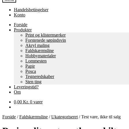
Handelsbetingelser
Konto
Forside
Produkter
Print og klistermærker
Forstenede søpindsvin
Akryl maling
Faldskærmsline
Hobbymaterialer
Lommesten
Papir
Posca
Tegneredskaber
Sten ting
Leveringstid?
Om
0,00
Kr.
0 varer
Forside
/
Faldskærmsline
/
Ukategoriseret
/
Test vare, ikke til salg