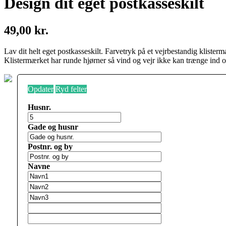
Design dit eget postkasseskilt
49,00 kr.
Lav dit helt eget postkasseskilt. Farvetryk på et vejrbestandig klister
Klistermærket har runde hjørner så vind og vejr ikke kan trænge ind o
Opdater
Ryd felter
Husnr.
Gade og husnr
Postnr. og by
Navne