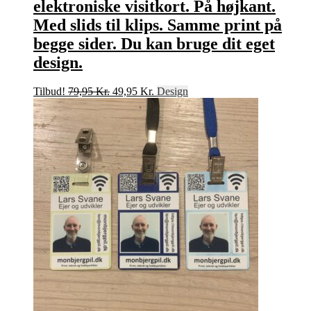
elektroniske visitkort. På højkant.
Med slids til klips. Samme print på
begge sider. Du kan bruge dit eget
design.
Den
Den
Tilbud!
79,95
Kr.
49,95
Kr.
Design
oprindelige
aktuelle
pris
pris
var:
er:
79,95 Kr..
49,95 Kr..