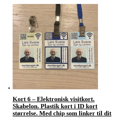
i
ID
kort
størrelse
med
chip,
kodet
med
link
til
dit
elektroniske
visitkort.
Brug
også
eget
design.
antal
Kort 6 – Elektronisk visitkort.
Skabelon. Plastik kort i ID kort
størrelse. Med chip som linker til dit