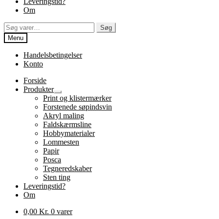
Leveringstid?
Om
Søg
Søg
efter:
Menu
Handelsbetingelser
Konto
Forside
Produkter
Udfold
Print og klistermærker
undermenu
Forstenede søpindsvin
Akryl maling
Faldskærmsline
Hobbymaterialer
Lommesten
Papir
Posca
Tegneredskaber
Sten ting
Leveringstid?
Om
0,00
Kr.
0 varer