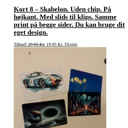
Kort 8 – Skabelon. Uden chip. På
højkant. Med slids til klips. Samme
print på begge sider. Du kan bruge dit
eget design.
Den
Den
Tilbud!
29,95
Kr.
19,95
Kr.
Design
oprindelige
aktuelle
pris
pris
var:
er:
29,95 Kr..
19,95 Kr..