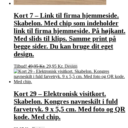
Kort 7 – Link til firma hjemmeside.
Skabelon. Med chip som indeholder
link til firma hjemmeside. På højkant.
Med slids til klips. Samme print på
begge sider. Du kan bruge dit eget
design.
Den
Den
Tilbud!
49,95
Kr.
29,95
Kr.
Design
oprindelige
aktuelle
pris
pris
var:
er:
49,95 Kr..
29,95 Kr..
Kort 29 – Elektronisk visitkort.
Skabelon. Kongres navneskilt i fuld
farvetryk. 9 x 5,5 cm. Med foto og QR
kode. Med chip.