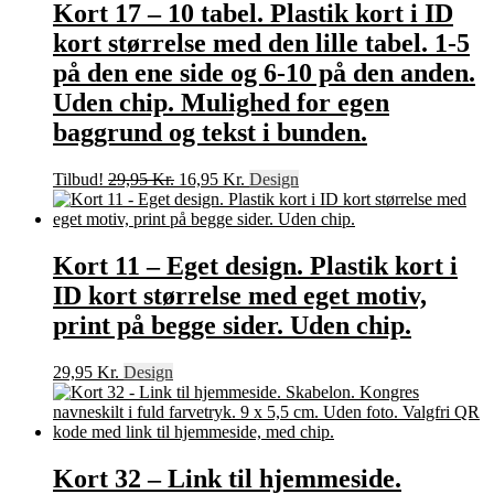
Kort 17 – 10 tabel. Plastik kort i ID
kort størrelse med den lille tabel. 1-5
på den ene side og 6-10 på den anden.
Uden chip. Mulighed for egen
baggrund og tekst i bunden.
Den
Den
Tilbud!
29,95
Kr.
16,95
Kr.
Design
oprindelige
aktuelle
pris
pris
var:
er:
29,95 Kr..
16,95 Kr..
Kort 11 – Eget design. Plastik kort i
ID kort størrelse med eget motiv,
print på begge sider. Uden chip.
29,95
Kr.
Design
Kort 32 – Link til hjemmeside.