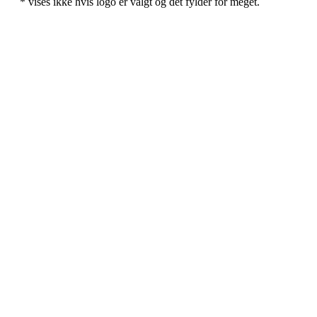
* vises ikke hvis logo er valgt og det fylder for meget.