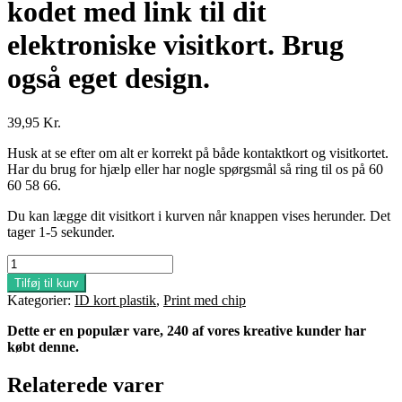
kodet med link til dit
elektroniske visitkort. Brug
også eget design.
39,95
Kr.
Husk at se efter om alt er korrekt på både kontaktkort og visitkortet.
Har du brug for hjælp eller har nogle spørgsmål så ring til os på 60
60 58 66.
Du kan lægge dit visitkort i kurven når knappen vises herunder. Det
tager 1-5 sekunder.
Kort
1
Tilføj til kurv
-
Kategorier:
ID kort plastik
,
Print med chip
Elektronisk
visitkort.
Dette er en populær vare, 240 af vores kreative kunder har
Skabelon.
købt denne.
Vandret.
Plastik
Relaterede varer
kort