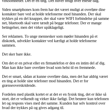
virksomheder. Det er en ting. Det bliver brugt hver eneste dag.
Siden smartphones kom frem har det været muligt at overføre dine
kontakter bare ved at holde telefonerne mod hinanden. Der skal
trykkes på en del knapper, der skal være WIFI forbindelse på samme
net, bluetooth skal være tændt på begge telefoner. Der er mange
betingelser, men det virker upåklageligt.
Ser reklamen. To unge mennesker som møder hinanden på et
diskotek, udvekler kontakter ved kærligt at holde telefonerne
sammen.
Det sker bare ikke.
Om det er en privat eller en firmatelefon er den en intim del af dig.
Man kan ikke bare overføre hvad som helst til en fremmede.
Det er smart, sådan at kunne overføre data, men det har aldrig været
en ting at holde sine telefoner mod hinanden. Det er for
grænseoverskridende.
Fordelen med plastik kortet er at det er en fysisk ting, det er ikke så
stort, det er velkendt og virker ikke farligt. Det berører kun telefonen
let og respons vises med det samme. Kunden har selv kontrol over
hvad der trykkes på og gives adgang til.