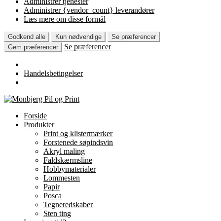
Administrer tjenester
Administrer {vendor_count} leverandører
Læs mere om disse formål
Godkend alle
Kun nødvendige
Se præferencer
Se præferencer
Gem præferencer
Handelsbetingelser
Spring
Spring
til
til
Forside
navigation
indhold
Produkter
Print og klistermærker
Forstenede søpindsvin
Akryl maling
Faldskærmsline
Hobbymaterialer
Lommesten
Papir
Posca
Tegneredskaber
Sten ting