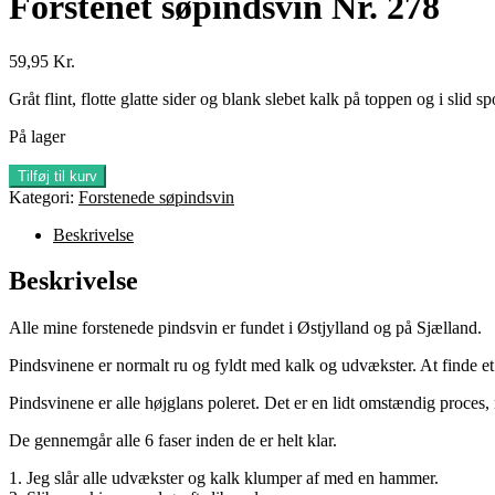
Forstenet søpindsvin Nr. 278
59,95
Kr.
Gråt flint, flotte glatte sider og blank slebet kalk på toppen og i slid sp
På lager
Forstenet
Tilføj til kurv
søpindsvin
Kategori:
Forstenede søpindsvin
Nr.
278
Beskrivelse
antal
Beskrivelse
Alle mine forstenede pindsvin er fundet i Østjylland og på Sjælland.
Pindsvinene er normalt ru og fyldt med kalk og udvækster. At finde et p
Pindsvinene er alle højglans poleret. Det er en lidt omstændig proces, m
De gennemgår alle 6 faser inden de er helt klar.
1. Jeg slår alle udvækster og kalk klumper af med en hammer.