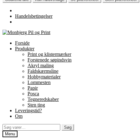
Handelsbetingelser
Spring
Spring
til
til
Forside
navigation
indhold
Produkter
Print og klistermærker
Forstenede søpindsvin
Akryl maling
Faldskærmsline
Hobbymaterialer
Lommesten
Papir
Posca
Tegneredskaber
Sten ting
Leveringstid?
Om
Søg
Søg
efter:
Menu