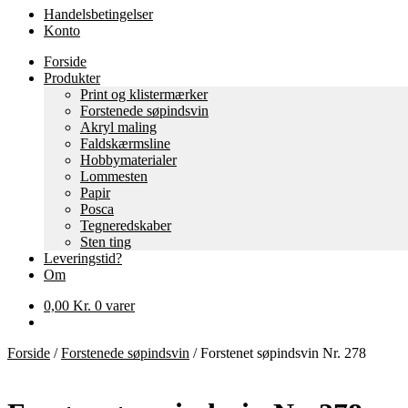
Handelsbetingelser
Konto
Forside
Produkter
Print og klistermærker
Forstenede søpindsvin
Akryl maling
Faldskærmsline
Hobbymaterialer
Lommesten
Papir
Posca
Tegneredskaber
Sten ting
Leveringstid?
Om
0,00
Kr.
0 varer
Forside
/
Forstenede søpindsvin
/
Forstenet søpindsvin Nr. 278