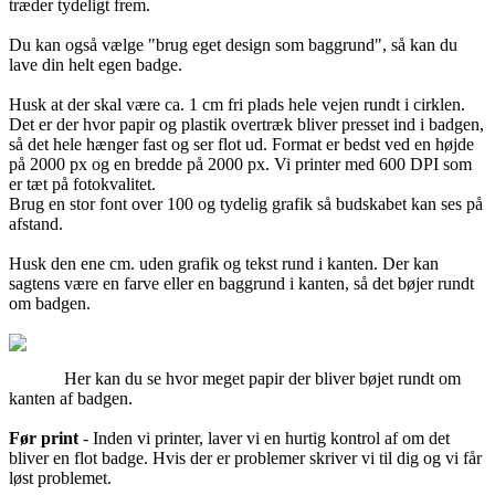
træder tydeligt frem.
Du kan også vælge "brug eget design som baggrund", så kan du
lave din helt egen badge.
Husk at der skal være ca. 1 cm fri plads hele vejen rundt i cirklen.
Det er der hvor papir og plastik overtræk bliver presset ind i badgen,
så det hele hænger fast og ser flot ud. Format er bedst ved en højde
på 2000 px og en bredde på 2000 px. Vi printer med 600 DPI som
er tæt på fotokvalitet.
Brug en stor font over 100 og tydelig grafik så budskabet kan ses på
afstand.
Husk den ene cm. uden grafik og tekst rund i kanten. Der kan
sagtens være en farve eller en baggrund i kanten, så det bøjer rundt
om badgen.
Her kan du se hvor meget papir der bliver bøjet rundt om
kanten af badgen.
Før print
- Inden vi printer, laver vi en hurtig kontrol af om det
bliver en flot badge. Hvis der er problemer skriver vi til dig og vi får
løst problemet.