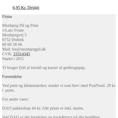
6,95
Kr.
Design
Firma
Monbjerg Pil og Print
v/Lars Svane
Monbjergvej 5
8752 Østbirk
60 60 58 66
Mail: lsn@monbjergpil.dk
CVR:
33314345
Startet i 2011
Vi bruger fyld af træuld og kasser af genbrugspap.
Forsendelse
Ved print og klistermærker, sender vi som brev med PostNord. 29 kr
i porto.
For andre varer:
DAO pakkeshop 44 kr. Alle priser er inkl. moms.
Ved DAO er der forsikring og track&trace på din bestilling.