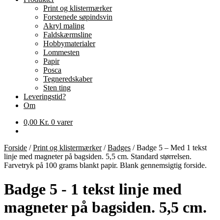
Print og klistermærker
Forstenede søpindsvin
Akryl maling
Faldskærmsline
Hobbymaterialer
Lommesten
Papir
Posca
Tegneredskaber
Sten ting
Leveringstid?
Om
0,00
Kr.
0 varer
Forside
/
Print og klistermærker
/
Badges
/
Badge 5 – Med 1 tekst
linje med magneter på bagsiden. 5,5 cm. Standard størrelsen.
Farvetryk på 100 grams blankt papir. Blank gennemsigtig forside.
Badge 5 - 1 tekst linje med
magneter på bagsiden. 5,5 cm.