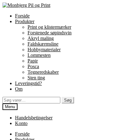
Spring
Spring
til
til
Forside
navigation
indhold
Produkter
Print og klistermærker
Forstenede søpindsvin
Akryl maling
Faldskærmsline
Hobbymaterialer
Lommesten
Papir
Posca
Tegneredskaber
Sten ting
Leveringstid?
Om
Søg
Søg
efter:
Menu
Handelsbetingelser
Konto
Forside
Produkter