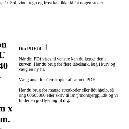
 år. Sol, vind, regn og frost kan ikke få fat nogen steder.
on
Din PDF fil
U
Når din PDf vises til venstre kan du lægge den i
 40
kurven. Har du brug for flere labelsark, læg i kurv og
vælg en ny fil.
4
Vælg antal for flere kopier af samme PDF.
Har du brug for mange stregkoder eller lidt hjælp, så
ring 60605866 eller skriv til lsn@monbjergpil.dk og vi
finder en god løsning til dig.
m x
mm.