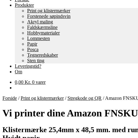
Produkter
Print og klistermærker
Forstenede søpindsvin
Akryl maling
Faldskærmsline
Hobbymaterialer
Lommesten
Papir
Posca
Tegneredskaber
Sten ting
Leveringstid?
Om
0,00
Kr.
0 varer
Forside
/
Print og klistermærker
/
Stregkode og QR
/
Amazon FNSKU lab
Vi printer dine Amazon FNSKU P
Klistermærke 25,4mm x 48,5 mm. med run
Hvidt papir.