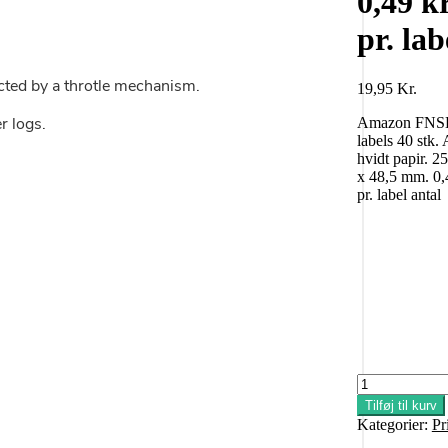
0,49 kr
pr. lab
19,95
Kr.
Amazon FN
labels 40 stk.
hvidt papir. 
x 48,5 mm. 0,
pr. label antal
Tilføj til kurv
Kategorier:
Pr