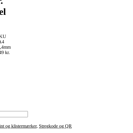
.
el
SKU
 A4
25,4mm
49 kr.
int og klistermærker
,
Stregkode og QR