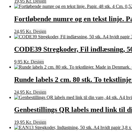
19,95
Kr.
Design
Fortløbende numre og en tekst linje. Pap
24,95
Kr.
Design
CODE39 Stregkoder, Fil indlæsning, 50 s
9,95
Kr.
Design
Runde labels 2 cm. 80 stk. To tekstlin
24,95
Kr.
Design
Genbestillings QR labels med link til di
19,95
Kr.
Design