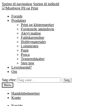
Spring til navigation
Spring til indhold
Forside
Produkter
Print og klistermærker
Forstenede søpindsvin
Akryl maling
Faldskærmsline
Hobbymaterialer
Lommesten
Papir
Posca
Tegneredskaber
Sten ting
Leveringstid?
Om
Søg efter:
Søg
Menu
Handelsbetingelser
Konto
Forside