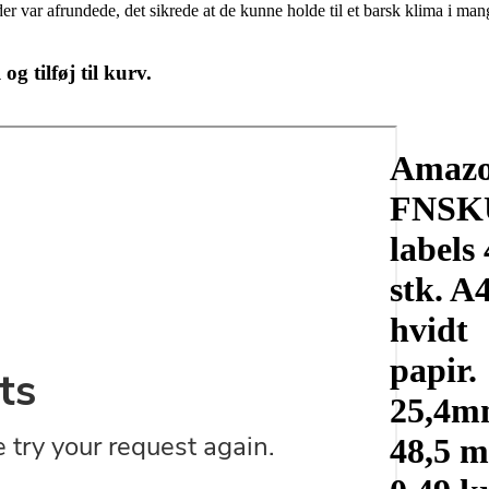
 var afrundede, det sikrede at de kunne holde til et barsk klima i mange
g tilføj til kurv.
Amaz
FNSK
labels
stk. A
hvidt
papir.
25,4m
48,5 