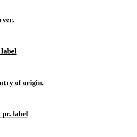
rver.
 label
try of origin.
 pr. label