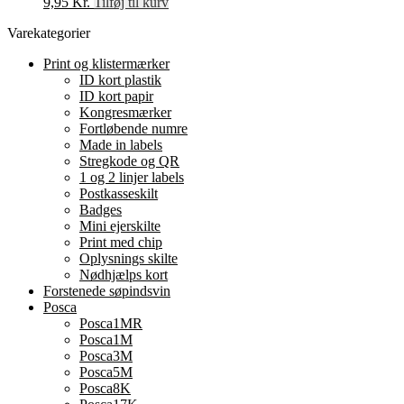
9,95
Kr.
Tilføj til kurv
Varekategorier
Print og klistermærker
ID kort plastik
ID kort papir
Kongresmærker
Fortløbende numre
Made in labels
Stregkode og QR
1 og 2 linjer labels
Postkasseskilt
Badges
Mini ejerskilte
Print med chip
Oplysnings skilte
Nødhjælps kort
Forstenede søpindsvin
Posca
Posca1MR
Posca1M
Posca3M
Posca5M
Posca8K