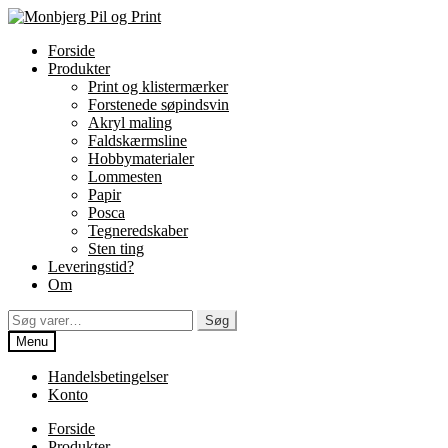
Spring
Spring
til
til
Forside
navigation
indhold
Produkter
Print og klistermærker
Forstenede søpindsvin
Akryl maling
Faldskærmsline
Hobbymaterialer
Lommesten
Papir
Posca
Tegneredskaber
Sten ting
Leveringstid?
Om
Søg
Søg
efter:
Menu
Handelsbetingelser
Konto
Forside
Produkter