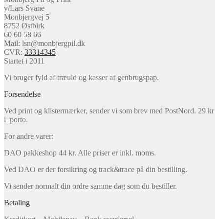
v/Lars Svane
Monbjergvej 5
8752 Østbirk
60 60 58 66
Mail: lsn@monbjergpil.dk
CVR:
33314345
Startet i 2011
Vi bruger fyld af træuld og kasser af genbrugspap.
Forsendelse
Ved print og klistermærker, sender vi som brev med PostNord. 29 kr
i porto.
For andre varer:
DAO pakkeshop 44 kr. Alle priser er inkl. moms.
Ved DAO er der forsikring og track&trace på din bestilling.
Vi sender normalt din ordre samme dag som du bestiller.
Betaling