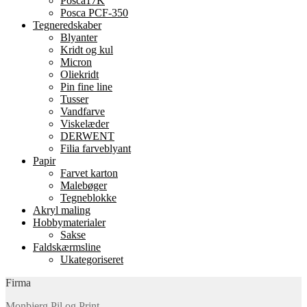
Posca17K
Posca PCF-350
Tegneredskaber
Blyanter
Kridt og kul
Micron
Oliekridt
Pin fine line
Tusser
Vandfarve
Viskelæder
DERWENT
Filia farveblyant
Papir
Farvet karton
Malebøger
Tegneblokke
Akryl maling
Hobbymaterialer
Sakse
Faldskærmsline
Ukategoriseret
Firma
Monbjerg Pil og Print