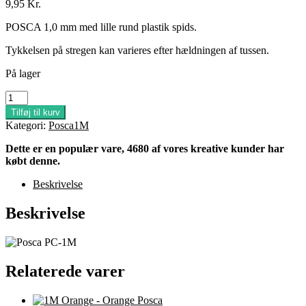
9,95
Kr.
POSCA 1,0 mm med lille rund plastik spids.
Tykkelsen på stregen kan varieres efter hældningen af tussen.
På lager
1M
Lys
Tilføj til kurv
Orange
Kategori:
Posca1M
-
Light
Dette er en populær vare, 4680 af vores kreative kunder har
Orange
købt denne.
Posca
antal
Beskrivelse
Beskrivelse
Relaterede varer