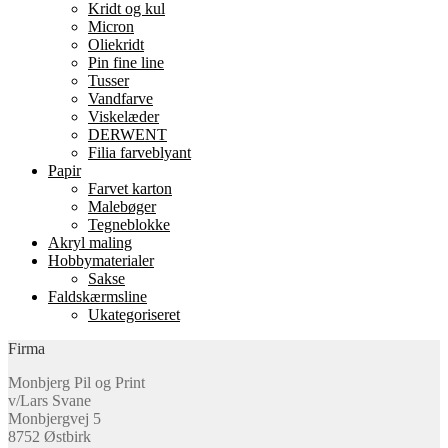
Kridt og kul
Micron
Oliekridt
Pin fine line
Tusser
Vandfarve
Viskelæder
DERWENT
Filia farveblyant
Papir
Farvet karton
Malebøger
Tegneblokke
Akryl maling
Hobbymaterialer
Sakse
Faldskærmsline
Ukategoriseret
Firma
Monbjerg Pil og Print
v/Lars Svane
Monbjergvej 5
8752 Østbirk