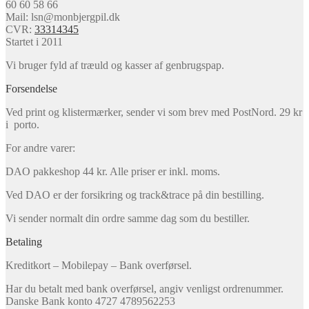
60 60 58 66
Mail: lsn@monbjergpil.dk
CVR:
33314345
Startet i 2011
Vi bruger fyld af træuld og kasser af genbrugspap.
Forsendelse
Ved print og klistermærker, sender vi som brev med PostNord. 29 kr
i porto.
For andre varer:
DAO pakkeshop 44 kr. Alle priser er inkl. moms.
Ved DAO er der forsikring og track&trace på din bestilling.
Vi sender normalt din ordre samme dag som du bestiller.
Betaling
Kreditkort – Mobilepay – Bank overførsel.
Har du betalt med bank overførsel, angiv venligst ordrenummer.
Danske Bank konto 4727 4789562253