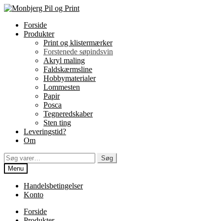
Spring
Spring
til
til
Forside
navigation
indhold
Produkter
Print og klistermærker
Forstenede søpindsvin
Akryl maling
Faldskærmsline
Hobbymaterialer
Lommesten
Papir
Posca
Tegneredskaber
Sten ting
Leveringstid?
Om
Søg
Søg
efter:
Menu
Handelsbetingelser
Konto
Forside
Produkter