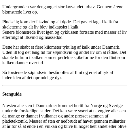
Undergrunden var dengang et stor lavvandet urhav. Gennem årene
blomstrede livet op.
Pludselig kom der iltsvind og alt døde. Det gav et lag af kalk fra
skeletterne og alt liv blev indkapslet i kalk.
Senere blomstrede livet igen og cyklussen fortsatte med masser af liv
efterfulgt af iltsvind og massedød.
Dette har skabt et flere kilometer tykt lag af kalk under Danmark.
Uden ilt tog det lang tid for søpindsvin og andet liv om at rådne. Det
skabte hulrum i kalken som er perfekte støbeforme for den flint som
kalken danner over tid.
Så forstenede søpindsvin består oftes af flint og er et aftryk af
indersiden af det oprindelige dyr.
Stenguide
Næsten alle sten i Danmark er kommet hertil fra Norge og Sverige
under de forskellige istider. Det kan være svært at navngive alle sten
da mange er dannet i vulkaner og andre presset sammen af
pladetektonik. Masser af sten er nedbrudt af havet gennem miliarder
af år for så at ende i en vulkan og blive til noget helt andet eller blive