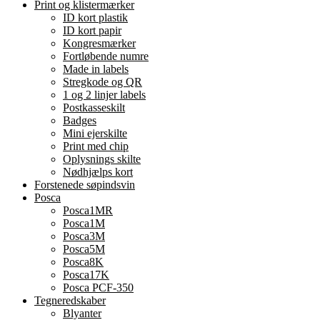
Print og klistermærker
ID kort plastik
ID kort papir
Kongresmærker
Fortløbende numre
Made in labels
Stregkode og QR
1 og 2 linjer labels
Postkasseskilt
Badges
Mini ejerskilte
Print med chip
Oplysnings skilte
Nødhjælps kort
Forstenede søpindsvin
Posca
Posca1MR
Posca1M
Posca3M
Posca5M
Posca8K
Posca17K
Posca PCF-350
Tegneredskaber
Blyanter