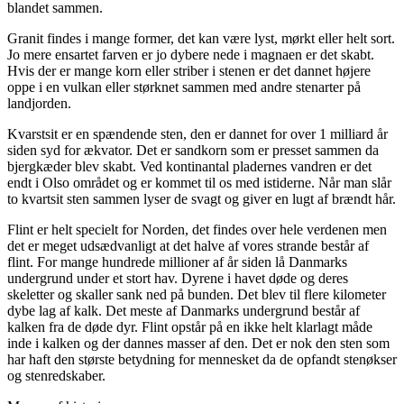
blandet sammen.
Granit findes i mange former, det kan være lyst, mørkt eller helt sort.
Jo mere ensartet farven er jo dybere nede i magnaen er det skabt.
Hvis der er mange korn eller striber i stenen er det dannet højere
oppe i en vulkan eller størknet sammen med andre stenarter på
landjorden.
Kvarstsit er en spændende sten, den er dannet for over 1 milliard år
siden syd for ækvator. Det er sandkorn som er presset sammen da
bjergkæder blev skabt. Ved kontinantal pladernes vandren er det
endt i Olso området og er kommet til os med istiderne. Når man slår
to kvartsit sten sammen lyser de svagt og giver en lugt af brændt hår.
Flint er helt specielt for Norden, det findes over hele verdenen men
det er meget udsædvanligt at det halve af vores strande består af
flint. For mange hundrede millioner af år siden lå Danmarks
undergrund under et stort hav. Dyrene i havet døde og deres
skeletter og skaller sank ned på bunden. Det blev til flere kilometer
dybe lag af kalk. Det meste af Danmarks undergrund består af
kalken fra de døde dyr. Flint opstår på en ikke helt klarlagt måde
inde i kalken og der dannes masser af den. Det er nok den sten som
har haft den største betydning for mennesket da de opfandt stenøkser
og stenredskaber.